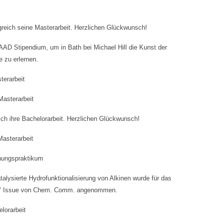
olgreich seine Masterarbeit. Herzlichen Glückwunsch!
DAAD Stipendium, um in Bath bei Michael Hill die Kunst der
e zu erlernen.
terarbeit
Masterarbeit
eich ihre Bachelorarbeit. Herzlichen Glückwunsch!
Masterarbeit
hungspraktikum
alysierte Hydrofunktionalisierung von Alkinen wurde für das
023" Issue von Chem. Comm. angenommen.
lorarbeit